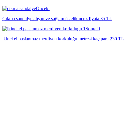
Önceki
Çıkma sandalye ahşap ve sağlam üstelik ucuz fiyata 35 TL
Sonraki
ikinci el paslanmaz merdiven korkuluğu metresi kaç para 230 TL