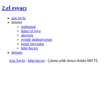
2.el eşyacı
ana sayfa
ürünler
toplumsal
ikinci el eşya
alışveriş
evimle ilgileniyorum
genel mevzular
bilgi beceri
iletişim
Ana Sayfa
-
bilgi beceri
-
Çıkma çelik dosya dolabı 680 TL