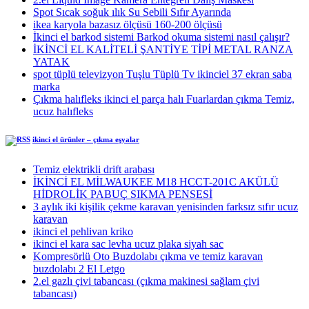
Spot Sıcak soğuk ılık Su Sebili Sıfır Ayarında
ikea karyola bazasız ölçüsü 160-200 ölçüsü
İkinci el barkod sistemi Barkod okuma sistemi nasıl çalışır?
İKİNCİ EL KALİTELİ ŞANTİYE TİPİ METAL RANZA
YATAK
spot tüplü televizyon Tuşlu Tüplü Tv ikinciel 37 ekran saba
marka
Çıkma halıfleks ikinci el parça halı Fuarlardan çıkma Temiz,
ucuz halıfleks
ikinci el ürünler – çıkma eşyalar
Temiz elektrikli drift arabası
İKİNCİ EL MİLWAUKEE M18 HCCT-201C AKÜLÜ
HİDROLİK PABUÇ SIKMA PENSESİ
3 aylık iki kişilik çekme karavan yenisinden farksız sıfır ucuz
karavan
ikinci el pehlivan kriko
ikinci el kara sac levha ucuz plaka siyah sac
Kompresörlü Oto Buzdolabı çıkma ve temiz karavan
buzdolabı 2 El Letgo
2.el gazlı çivi tabancası (çıkma makinesi sağlam çivi
tabancası)