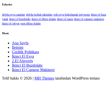
Etiketler
defolu eşya satanlar
defolu koltuk takımları
eski eşya bağışlamak istiyorum
ikinci el baza
yatak
ikinci el buzdolabı
ikinci el elbise dolabı
ikinci el ranza
ikinci el çamaşır makinesi
ikinci el çekyat
spot elbise dolabı
Menü
Ana Sayfa
İletişim
Gizlilik Politikası
İkinci El Eşya
2.El Alışveriş
İkinci El Buzdolabı
İkinci El Çamaşır Makinesi
Telif hakkı © 2026 |
MH Themes
tarafından WordPress teması