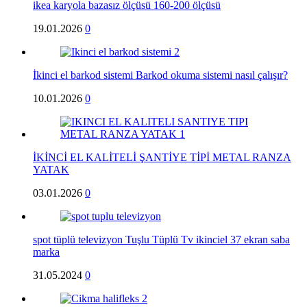
ikea karyola bazasız ölçüsü 160-200 ölçüsü
19.01.2026
0
İkinci el barkod sistemi Barkod okuma sistemi nasıl çalışır?
10.01.2026
0
İKİNCİ EL KALİTELİ ŞANTİYE TİPİ METAL RANZA
YATAK
03.01.2026
0
spot tüplü televizyon Tuşlu Tüplü Tv ikinciel 37 ekran saba
marka
31.05.2024
0