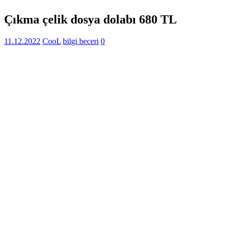
Çıkma çelik dosya dolabı 680 TL
11.12.2022
CooL
bilgi beceri
0