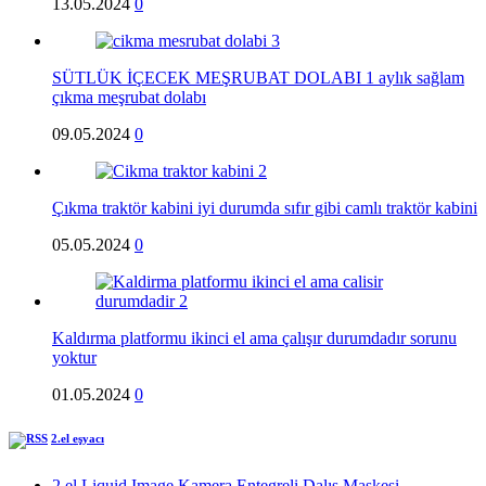
13.05.2024
0
SÜTLÜK İÇECEK MEŞRUBAT DOLABI 1 aylık sağlam
çıkma meşrubat dolabı
09.05.2024
0
Çıkma traktör kabini iyi durumda sıfır gibi camlı traktör kabini
05.05.2024
0
Kaldırma platformu ikinci el ama çalışır durumdadır sorunu
yoktur
01.05.2024
0
2.el eşyacı
2.el Liquid Image Kamera Entegreli Dalış Maskesi