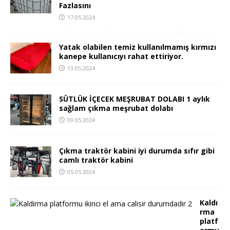
Fazlasını
17.05.2024
Yatak olabilen temiz kullanılmamış kırmızı
kanepe kullanıcıyı rahat ettiriyor.
13.05.2024
SÜTLÜK İÇECEK MEŞRUBAT DOLABI 1 aylık
sağlam çıkma meşrubat dolabı
09.05.2024
Çıkma traktör kabini iyi durumda sıfır gibi
camlı traktör kabini
05.05.2024
Kaldı
rma
platf