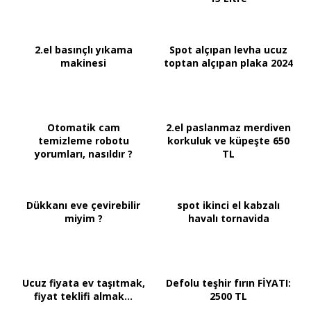
2.el basınçlı yıkama
Spot alçıpan levha ucuz
makinesi
toptan alçıpan plaka 2024
Otomatik cam
2.el paslanmaz merdiven
temizleme robotu
korkuluk ve küpeşte 650
yorumları, nasıldır ?
TL
Dükkanı eve çevirebilir
spot ikinci el kabzalı
miyim ?
havalı tornavida
Ucuz fiyata ev taşıtmak,
Defolu teşhir fırın FİYATI:
fiyat teklifi almak...
2500 TL