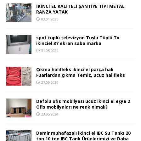
İKİNCİ EL KALİTELİ ŞANTİYE TİPİ METAL
RANZA YATAK
03.01.2026
spot tüplü televizyon Tuşlu Tüplü Tv
ikinciel 37 ekran saba marka
31.05.2024
Çıkma halıfleks ikinci el parça halı
Fuarlardan çıkma Temiz, ucuz halıfleks
27.05.2024
Defolu ofis mobilyası ucuz ikinci el eşya 2
Ofis mobilyaları ne renk olmalı?
23.05.2024
Demir muhafazalı ikinci el IBC Su Tankı 20
ton 10 ton IBC Tank Ürünlerimizi ve Daha