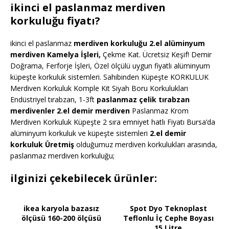
ikinci el paslanmaz merdiven
korkuluğu fiyatı?
ikinci el paslanmaz
merdiven korkuluğu 2.el alüminyum
merdiven Kamelya İşleri,
Çekme Kat. Ücretsiz Keşif! Demir
Doğrama, Ferforje İşleri, Özel ölçülü uygun fiyatlı alüminyum
küpeşte korkuluk sistemleri. Sahibinden Küpeşte KORKULUK
Merdiven Korkuluk Komple Kit Siyah Boru Korkulukları
Endüstriyel tırabzan, 1-3ft
paslanmaz çelik tırabzan
merdivenler 2.el demir merdiven
Paslanmaz Krom
Merdiven Korkuluk Küpeşte 2 sıra emniyet hatlı Fiyatı Bursa’da
alüminyum korkuluk ve küpeşte sistemleri
2.el demir
korkuluk Üretmiş
olduğumuz merdiven korkulukları arasında,
paslanmaz merdiven korkuluğu;
ilginizi çekebilecek ürünler:
ikea karyola bazasız
Spot Dyo Teknoplast
ölçüsü 160-200 ölçüsü
Teflonlu İç Cephe Boyası
15 Litre