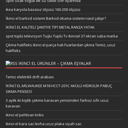
Spot Sıcak soğuk ılık Su Sebili Sıfır Ayarında
ikea karyola bazasız ölçüsü 160-200 ölçüsü
İkinci el barkod sistemi Barkod okuma sistemi nasıl çalışır?
İKİNCİ EL KALİTELİ ŞANTİYE TİPİ METAL RANZA YATAK
spot tüplü televizyon Tuşlu Tüplü Tv ikinciel 37 ekran saba marka
Çıkma halıfleks ikinci el parça halı Fuarlardan çıkma Temiz, ucuz
halıfleks
IKINCI EL ÜRÜNLER – ÇIKMA EŞYALAR
Temiz elektrikli drift arabası
İKİNCİ EL MİLWAUKEE M18 HCCT-201C AKÜLÜ HİDROLİK PABUÇ
SIKMA PENSESİ
3 aylık iki kişilik çekme karavan yenisinden farksız sıfır ucuz
karavan
ikinci el pehlivan kriko
ikinci el kara sac levha ucuz plaka siyah sac