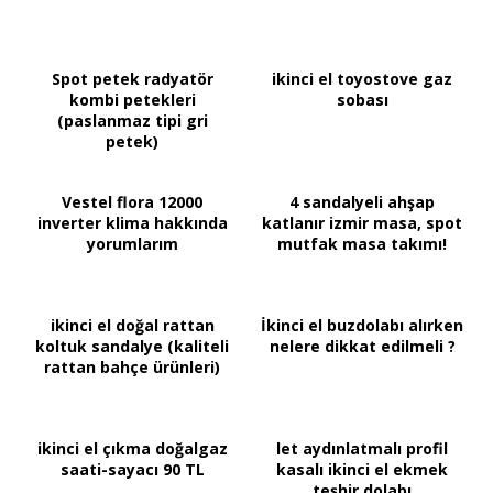
Spot petek radyatör
ikinci el toyostove gaz
kombi petekleri
sobası
(paslanmaz tipi gri
petek)
Vestel flora 12000
4 sandalyeli ahşap
inverter klima hakkında
katlanır izmir masa, spot
yorumlarım
mutfak masa takımı!
ikinci el doğal rattan
İkinci el buzdolabı alırken
koltuk sandalye (kaliteli
nelere dikkat edilmeli ?
rattan bahçe ürünleri)
ikinci el çıkma doğalgaz
let aydınlatmalı profil
saati-sayacı 90 TL
kasalı ikinci el ekmek
teşhir dolabı