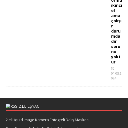
ormu
ikinci
el
ama
çalışı
r
duru
mda
dır
soru
nu
yokt
ur
01.05.2
024
2.EL EŞYACI
2.el Liquid Image Kamera Entegreli Dalış Maskesi