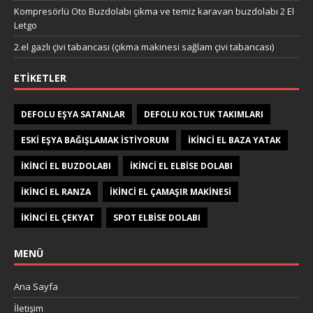
Kompresörlü Oto Buzdolabı çıkma ve temiz karavan buzdolabı 2 El
Letgo
2.el gazlı çivi tabancası (çıkma makinesi sağlam çivi tabancası)
ETIKETLER
DEFOLU EŞYA SATANLAR
DEFOLU KOLTUK TAKIMLARI
ESKI EŞYA BAĞIŞLAMAK ISTIYORUM
IKINCI EL BAZA YATAK
IKINCI EL BUZDOLABI
IKINCI EL ELBISE DOLABI
IKINCI EL RANZA
IKINCI EL ÇAMAŞIR MAKINESI
IKINCI EL ÇEKYAT
SPOT ELBISE DOLABI
MENÜ
Ana Sayfa
İletişim