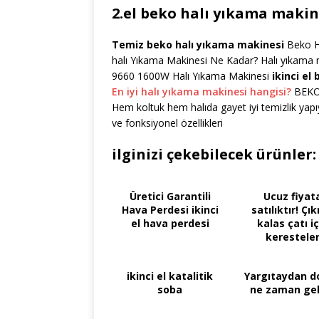
2.el beko halı yıkama makin
Temiz beko halı yıkama makinesi
Beko Ha
halı Yıkama Makinesi Ne Kadar? Halı yıkama 
9660 1600W Halı Yıkama Makinesi
ikinci el
En iyi halı yıkama makinesi hangisi?
BEKO 
Hem koltuk hem halıda gayet iyi temizlik yapıy
ve fonksiyonel özellikleri
ilginizi çekebilecek ürünler:
Üretici Garantili
Ucuz fiyat
Hava Perdesi ikinci
satılıktır! Çı
el hava perdesi
kalas çatı iç
kerestele
ikinci el katalitik
Yargıtaydan d
soba
ne zaman geli