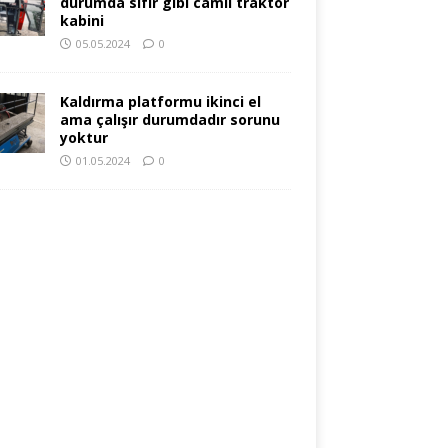
durumda sıfır gibi camlı traktör
kabini
05.05.2024
0
Kaldırma platformu ikinci el
ama çalışır durumdadır sorunu
yoktur
01.05.2024
0