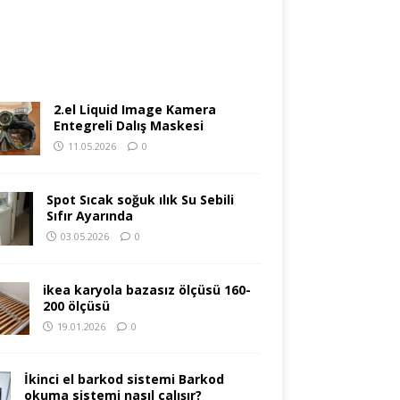
2.el Liquid Image Kamera
Entegreli Dalış Maskesi
11.05.2026
0
Spot Sıcak soğuk ılık Su Sebili
Sıfır Ayarında
03.05.2026
0
ikea karyola bazasız ölçüsü 160-
200 ölçüsü
19.01.2026
0
İkinci el barkod sistemi Barkod
okuma sistemi nasıl çalışır?