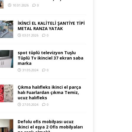
10.01.2026
0
İKİNCİ EL KALİTELİ ŞANTİYE TİPİ
METAL RANZA YATAK
03.01.2026
0
spot tüplü televizyon Tuşlu
Tüplü Tv ikinciel 37 ekran saba
marka
31.05.2024
0
Çıkma halıfleks ikinci el parça
halı Fuarlardan çıkma Temiz,
ucuz halıfleks
27.05.2024
0
Defolu ofis mobilyası ucuz
ikinci el eşya 2 Ofis mobilyaları