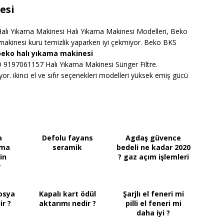
esi
lı Yıkama Makinesi Halı Yıkama Makinesi Modelleri, Beko
makinesi kuru temizlik yaparken iyi çekmiyor. Beko BKS
 beko halı yıkama makinesi
9197061157 Halı Yıkama Makinesi Sünger Filtre.
or. ikinci el ve sıfır seçenekleri modelleri yüksek emiş gücü
a
Defolu fayans
Agdaş güvence
kma
seramik
bedeli ne kadar 2020
in
? gaz açım işlemleri
r
osya
Kapalı kart ödül
Şarjlı el feneri mi
r ?
aktarımı nedir ?
pilli el feneri mi
daha iyi ?