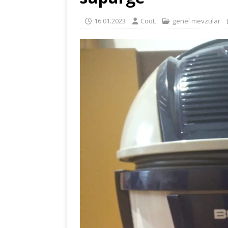
16.01.2023
CooL
genel mevzular