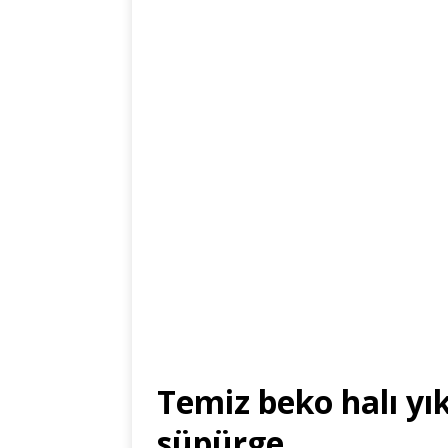
Temiz beko halı yı
süpürge