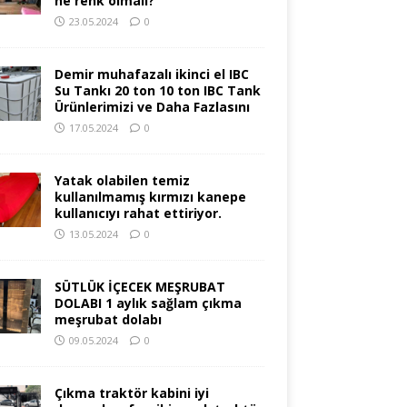
ne renk olmalı?
23.05.2024
0
Demir muhafazalı ikinci el IBC
Su Tankı 20 ton 10 ton IBC Tank
Ürünlerimizi ve Daha Fazlasını
17.05.2024
0
Yatak olabilen temiz
kullanılmamış kırmızı kanepe
kullanıcıyı rahat ettiriyor.
13.05.2024
0
SÜTLÜK İÇECEK MEŞRUBAT
DOLABI 1 aylık sağlam çıkma
meşrubat dolabı
09.05.2024
0
Çıkma traktör kabini iyi