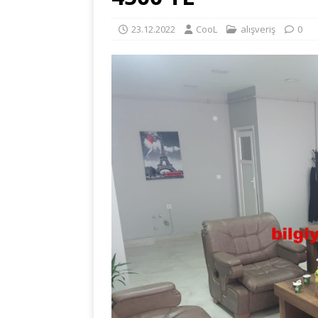
23.12.2022
CooL
alışveriş
0