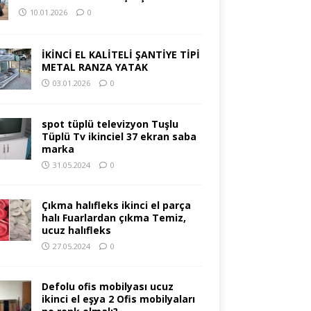
10.01.2026
0
İKİNCİ EL KALİTELİ ŞANTİYE TİPİ
METAL RANZA YATAK
03.01.2026
0
spot tüplü televizyon Tuşlu
Tüplü Tv ikinciel 37 ekran saba
marka
31.05.2024
0
Çıkma halıfleks ikinci el parça
halı Fuarlardan çıkma Temiz,
ucuz halıfleks
27.05.2024
0
Defolu ofis mobilyası ucuz
ikinci el eşya 2 Ofis mobilyaları