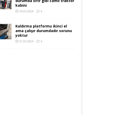
durumda sıfır gibi camlı traktör
kabini
05.05.2024
0
Kaldırma platformu ikinci el
ama çalışır durumdadır sorunu
yoktur
01.05.2024
0