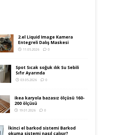
2.el Liquid Image Kamera
Entegreli Dalış Maskesi
11.05.2026
0
Spot Sıcak soğuk ılık Su Sebili
Sıfır Ayarında
03.05.2026
0
ikea karyola bazasız ölçüsü 160-
200 ölçüsü
19.01.2026
0
İkinci el barkod sistemi Barkod
okuma sistemi nasıl çalışır?