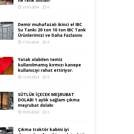
ne renk olmalı?
23.05.2024
0
Demir muhafazalı ikinci el IBC
Su Tankı 20 ton 10 ton IBC Tank
Ürünlerimizi ve Daha Fazlasını
17.05.2024
0
Yatak olabilen temiz
kullanılmamış kırmızı kanepe
kullanıcıyı rahat ettiriyor.
13.05.2024
0
SÜTLÜK İÇECEK MEŞRUBAT
DOLABI 1 aylık sağlam çıkma
meşrubat dolabı
09.05.2024
0
Çıkma traktör kabini iyi