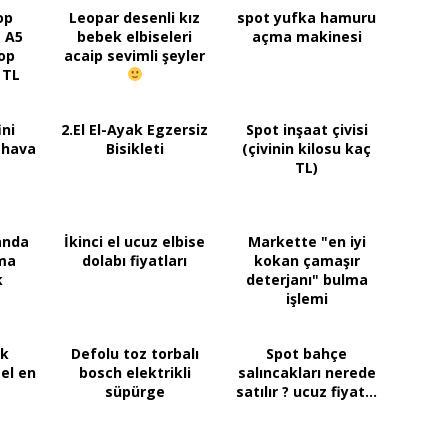
op
Leopar desenli kız
spot yufka hamuru
 A5
bebek elbiseleri
açma makinesi
op
acaip sevimli şeyler
 TL
ini
2.El El-Ayak Egzersiz
Spot inşaat çivisi
u hava
Bisikleti
(çivinin kilosu kaç
TL)
anda
İkinci el ucuz elbise
Markette "en iyi
ma
dolabı fiyatları
kokan çamaşır
k
deterjanı" bulma
işlemi
ik
Defolu toz torbalı
Spot bahçe
 el en
bosch elektrikli
salıncakları nerede
süpürge
satılır ? ucuz fiyat...