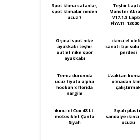
Spot klima satanlar,
Teşhir Lapt
spot klimalar neden
Monster Abra
ucuz ?
V17.1.3 Lapt
FİYATI: 13000
Orjinal spot nike
ikinci el olef
ayakkabı teşhir
sanati tipi sul
outlet nike spor
perdesi
ayakkabı
Temiz durumda
Uzaktan kum
ucuz fiyata alpha
olmadan kli
hookah x florida
çalıştırma
nargile
ikinci el Cox 48 Lt.
Siyah plast
motosiklet Çanta
sandalye ikinci
Siyah
ucuzu