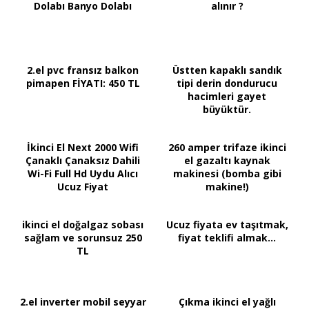
Dolabı Banyo Dolabı
alınır ?
2.el pvc fransız balkon
Üstten kapaklı sandık
pimapen FİYATI: 450 TL
tipi derin dondurucu
hacimleri gayet
büyüktür.
İkinci El Next 2000 Wifi
260 amper trifaze ikinci
Çanaklı Çanaksız Dahili
el gazaltı kaynak
Wi-Fi Full Hd Uydu Alıcı
makinesi (bomba gibi
Ucuz Fiyat
makine!)
ikinci el doğalgaz sobası
Ucuz fiyata ev taşıtmak,
sağlam ve sorunsuz 250
fiyat teklifi almak...
TL
2.el inverter mobil seyyar
Çıkma ikinci el yağlı