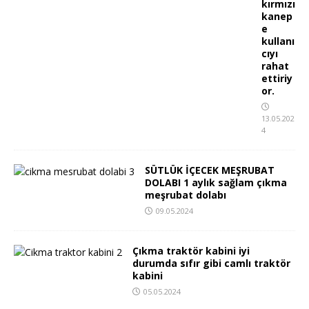
kırmızı
kanep
e
kullanı
cıyı
rahat
ettiriy
or.
13.05.202
4
SÜTLÜK İÇECEK MEŞRUBAT
DOLABI 1 aylık sağlam çıkma
meşrubat dolabı
09.05.2024
Çıkma traktör kabini iyi
durumda sıfır gibi camlı traktör
kabini
05.05.2024