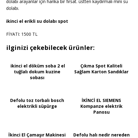
dolabı arayanlar için harika bir fırsat. üstten kaydırmalı mini su
dolabı.
ikinci el erikli su dolabı spot
FİYATI: 1500 TL
ilginizi çekebilecek ürünler:
ikinci el döküm soba 2 el
Çıkma Spot Kaliteli
tuğlalı dokum kuzine
Sağlam Karton Sandıklar
sobası
Defolu toz torbalı bosch
İKİNCİ EL SIEMENS
elektrikli süpürge
Kompanze elektrik
Panosu
İkinci El Çamaşır Makinesi
Defolu halı nedir nereden