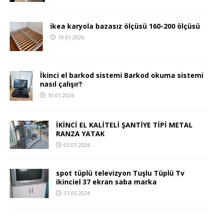
ikea karyola bazasız ölçüsü 160-200 ölçüsü
19.01.2026
İkinci el barkod sistemi Barkod okuma sistemi
nasıl çalışır?
10.01.2026
İKİNCİ EL KALİTELİ ŞANTİYE TİPİ METAL
RANZA YATAK
03.01.2026
spot tüplü televizyon Tuşlu Tüplü Tv
ikinciel 37 ekran saba marka
31.05.2024