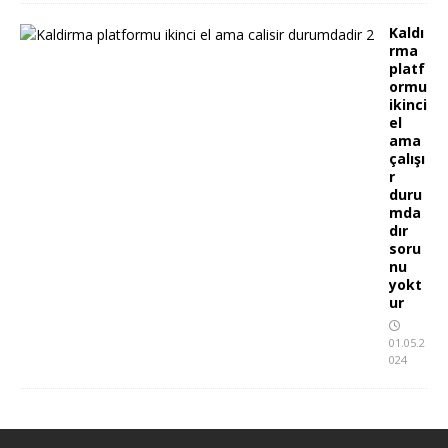
Kaldı
rma
platf
ormu
ikinci
el
ama
çalışı
r
duru
mda
dır
soru
nu
yokt
ur
01.05.2
024