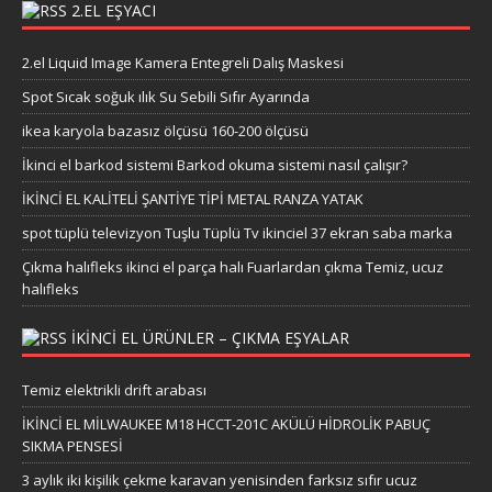
2.EL EŞYACI
2.el Liquid Image Kamera Entegreli Dalış Maskesi
Spot Sıcak soğuk ılık Su Sebili Sıfır Ayarında
ikea karyola bazasız ölçüsü 160-200 ölçüsü
İkinci el barkod sistemi Barkod okuma sistemi nasıl çalışır?
İKİNCİ EL KALİTELİ ŞANTİYE TİPİ METAL RANZA YATAK
spot tüplü televizyon Tuşlu Tüplü Tv ikinciel 37 ekran saba marka
Çıkma halıfleks ikinci el parça halı Fuarlardan çıkma Temiz, ucuz
halıfleks
IKINCI EL ÜRÜNLER – ÇIKMA EŞYALAR
Temiz elektrikli drift arabası
İKİNCİ EL MİLWAUKEE M18 HCCT-201C AKÜLÜ HİDROLİK PABUÇ
SIKMA PENSESİ
3 aylık iki kişilik çekme karavan yenisinden farksız sıfır ucuz