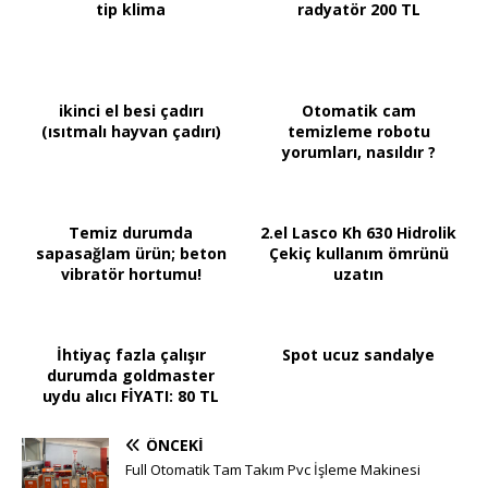
tip klima
radyatör 200 TL
ikinci el besi çadırı
Otomatik cam
(ısıtmalı hayvan çadırı)
temizleme robotu
yorumları, nasıldır ?
Temiz durumda
2.el Lasco Kh 630 Hidrolik
sapasağlam ürün; beton
Çekiç kullanım ömrünü
vibratör hortumu!
uzatın
İhtiyaç fazla çalışır
Spot ucuz sandalye
durumda goldmaster
uydu alıcı FİYATI: 80 TL
ÖNCEKI
Full Otomatik Tam Takım Pvc İşleme Makinesi