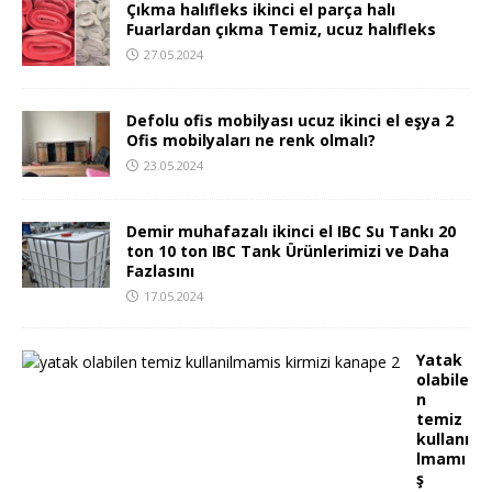
Çıkma halıfleks ikinci el parça halı
Fuarlardan çıkma Temiz, ucuz halıfleks
27.05.2024
Defolu ofis mobilyası ucuz ikinci el eşya 2
Ofis mobilyaları ne renk olmalı?
23.05.2024
Demir muhafazalı ikinci el IBC Su Tankı 20
ton 10 ton IBC Tank Ürünlerimizi ve Daha
Fazlasını
17.05.2024
Yatak
olabile
n
temiz
kullanı
lmamı
ş