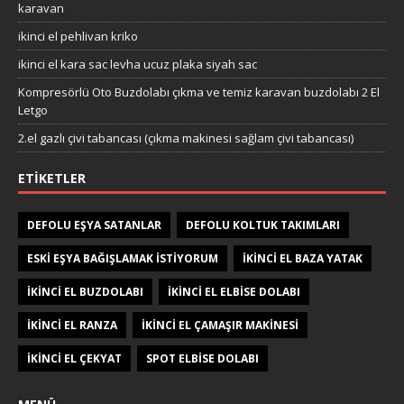
karavan
ikinci el pehlivan kriko
ikinci el kara sac levha ucuz plaka siyah sac
Kompresörlü Oto Buzdolabı çıkma ve temiz karavan buzdolabı 2 El
Letgo
2.el gazlı çivi tabancası (çıkma makinesi sağlam çivi tabancası)
ETIKETLER
DEFOLU EŞYA SATANLAR
DEFOLU KOLTUK TAKIMLARI
ESKI EŞYA BAĞIŞLAMAK ISTIYORUM
IKINCI EL BAZA YATAK
IKINCI EL BUZDOLABI
IKINCI EL ELBISE DOLABI
IKINCI EL RANZA
IKINCI EL ÇAMAŞIR MAKINESI
IKINCI EL ÇEKYAT
SPOT ELBISE DOLABI