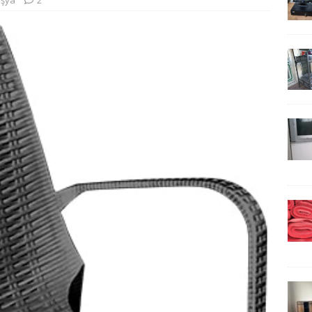
 eşya
2