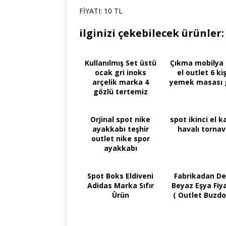
FİYATI: 10 TL
ilginizi çekebilecek ürünler:
Kullanılmış Set üstü
Çıkma mobilya i
ocak gri inoks
el outlet 6 kiş
arçelik marka 4
yemek masası 
gözlü tertemiz
FİYATI: 220 TL
Orjinal spot nike
spot ikinci el k
ayakkabı teşhir
havalı tornav
outlet nike spor
ayakkabı
Spot Boks Eldiveni
Fabrikadan De
Adidas Marka Sıfır
Beyaz Eşya Fiya
Ürün
( Outlet Buzdo