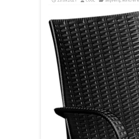
23.09.2021
CooL
alışveriş
,
ikinci el