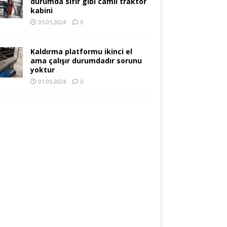
durumda sıfır gibi camlı traktör
kabini
05.05.2024
0
Kaldırma platformu ikinci el
ama çalışır durumdadır sorunu
yoktur
01.05.2024
0