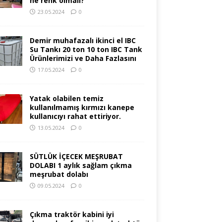
ne renk olmalı?
23.05.2024
0
Demir muhafazalı ikinci el IBC
Su Tankı 20 ton 10 ton IBC Tank
Ürünlerimizi ve Daha Fazlasını
17.05.2024
0
Yatak olabilen temiz
kullanılmamış kırmızı kanepe
kullanıcıyı rahat ettiriyor.
13.05.2024
0
SÜTLÜK İÇECEK MEŞRUBAT
DOLABI 1 aylık sağlam çıkma
meşrubat dolabı
09.05.2024
0
Çıkma traktör kabini iyi