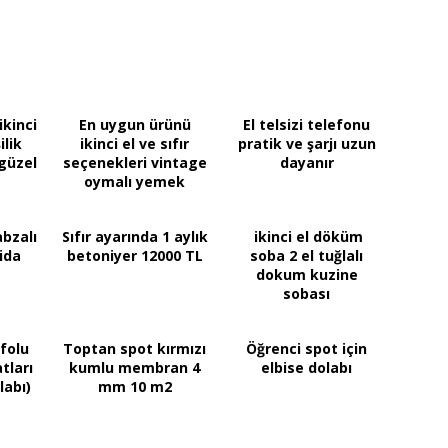
kinci
En uygun ürünü
El telsizi telefonu
ilik
ikinci el ve sıfır
pratik ve şarjı uzun
güzel
seçenekleri vintage
dayanır
oymalı yemek
masası
abzalı
Sıfır ayarında 1 aylık
ikinci el döküm
ida
betoniyer 12000 TL
soba 2 el tuğlalı
dokum kuzine
sobası
folu
Toptan spot kırmızı
Öğrenci spot için
tları
kumlu membran 4
elbise dolabı
labı)
mm 10 m2