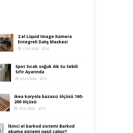
2.el Liquid Image Kamera
Entegreli Dalış Maskesi
11.05.2026
0
Spot Sıcak soğuk ılık Su Sebili
Sıfır Ayarında
03.05.2026
0
ikea karyola bazasız ölçüsü 160-
200 ölçüsü
19.01.2026
0
İkinci el barkod sistemi Barkod
okuma sistemi nasıl çalışır?