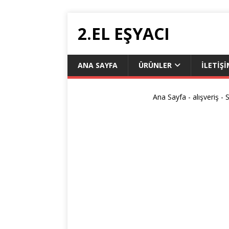
2.EL EŞYACI
ANA SAYFA
ÜRÜNLER
ILETIŞ
Ana Sayfa
-
alışveriş
-
S