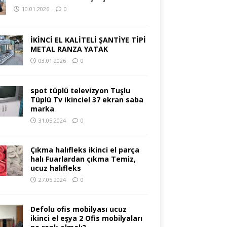
10.01.2026
0
İKİNCİ EL KALİTELİ ŞANTİYE TİPİ
METAL RANZA YATAK
03.01.2026
0
spot tüplü televizyon Tuşlu
Tüplü Tv ikinciel 37 ekran saba
marka
31.05.2024
0
Çıkma halıfleks ikinci el parça
halı Fuarlardan çıkma Temiz,
ucuz halıfleks
27.05.2024
0
Defolu ofis mobilyası ucuz
ikinci el eşya 2 Ofis mobilyaları