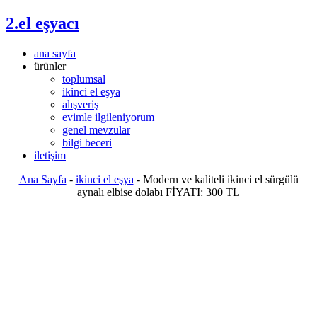
2.el eşyacı
ana sayfa
ürünler
toplumsal
ikinci el eşya
alışveriş
evimle ilgileniyorum
genel mevzular
bilgi beceri
iletişim
Ana Sayfa
-
ikinci el eşya
-
Modern ve kaliteli ikinci el sürgülü
aynalı elbise dolabı FİYATI: 300 TL