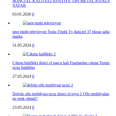
İKİNCİ EL KALİTELİ ŞANTİYE TİPİ METAL RANZA
YATAK
03.01.2026
0
spot tüplü televizyon Tuşlu Tüplü Tv ikinciel 37 ekran saba
marka
31.05.2024
0
Çıkma halıfleks ikinci el parça halı Fuarlardan çıkma Temiz,
ucuz halıfleks
27.05.2024
0
Defolu ofis mobilyası ucuz ikinci el eşya 2 Ofis mobilyaları
ne renk olmalı?
23.05.2024
0