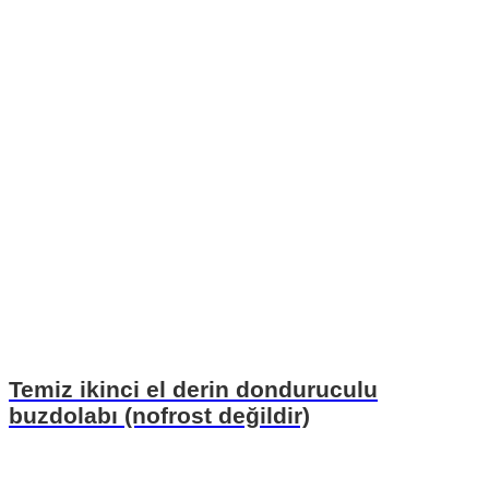
Temiz ikinci el derin donduruculu
buzdolabı (nofrost değildir)