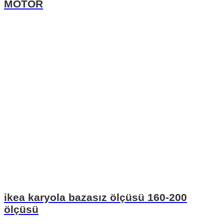
MOTOR
ikea karyola bazasız ölçüsü 160-200
ölçüsü