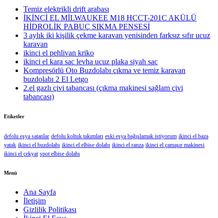
Temiz elektrikli drift arabası
İKİNCİ EL MİLWAUKEE M18 HCCT-201C AKÜLÜ
HİDROLİK PABUÇ SIKMA PENSESİ
3 aylık iki kişilik çekme karavan yenisinden farksız sıfır ucuz
karavan
ikinci el pehlivan kriko
ikinci el kara sac levha ucuz plaka siyah sac
Kompresörlü Oto Buzdolabı çıkma ve temiz karavan
buzdolabı 2 El Letgo
2.el gazlı çivi tabancası (çıkma makinesi sağlam çivi
tabancası)
Etiketler
defolu eşya satanlar
defolu koltuk takımları
eski eşya bağışlamak istiyorum
ikinci el baza
yatak
ikinci el buzdolabı
ikinci el elbise dolabı
ikinci el ranza
ikinci el çamaşır makinesi
ikinci el çekyat
spot elbise dolabı
Menü
Ana Sayfa
İletişim
Gizlilik Politikası