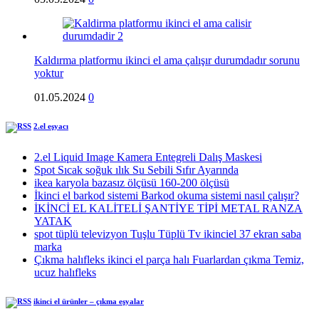
Kaldırma platformu ikinci el ama çalışır durumdadır sorunu
yoktur
01.05.2024
0
2.el eşyacı
2.el Liquid Image Kamera Entegreli Dalış Maskesi
Spot Sıcak soğuk ılık Su Sebili Sıfır Ayarında
ikea karyola bazasız ölçüsü 160-200 ölçüsü
İkinci el barkod sistemi Barkod okuma sistemi nasıl çalışır?
İKİNCİ EL KALİTELİ ŞANTİYE TİPİ METAL RANZA
YATAK
spot tüplü televizyon Tuşlu Tüplü Tv ikinciel 37 ekran saba
marka
Çıkma halıfleks ikinci el parça halı Fuarlardan çıkma Temiz,
ucuz halıfleks
ikinci el ürünler – çıkma eşyalar