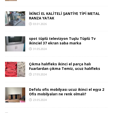
İKİNCİ EL KALİTELİ ŞANTİYE TİPİ METAL
RANZA YATAK
03.01.2026
spot tüplü televizyon Tuşlu Tüplü Tv
ikinciel 37 ekran saba marka
31.05.2024
Çıkma halıfleks ikinci el parça halı
Fuarlardan çıkma Temiz, ucuz halıfleks
27.05.2024
Defolu ofis mobilyası ucuz ikinci el eşya 2
Ofis mobilyaları ne renk olmalı?
23.05.2024