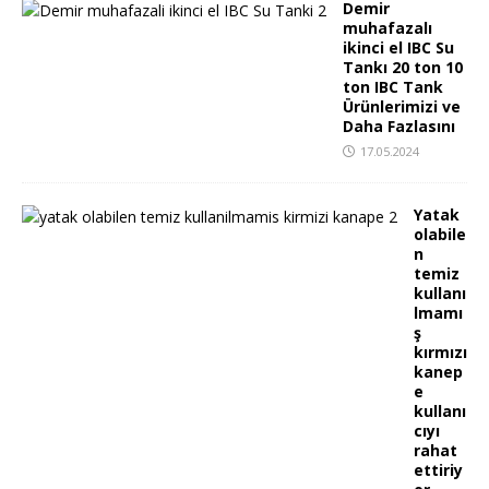
Demir
muhafazalı
ikinci el IBC Su
Tankı 20 ton 10
ton IBC Tank
Ürünlerimizi ve
Daha Fazlasını
17.05.2024
Yatak
olabile
n
temiz
kullanı
lmamı
ş
kırmızı
kanep
e
kullanı
cıyı
rahat
ettiriy