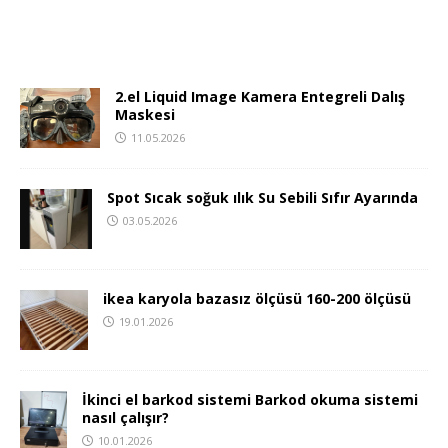
2.el Liquid Image Kamera Entegreli Dalış
Maskesi
11.05.2026
Spot Sıcak soğuk ılık Su Sebili Sıfır Ayarında
03.05.2026
ikea karyola bazasız ölçüsü 160-200 ölçüsü
19.01.2026
İkinci el barkod sistemi Barkod okuma sistemi
nasıl çalışır?
10.01.2026