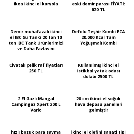
ikea ikinci el karyola
eski demir parası FİYATI:
620 TL
Demir muhafazalı ikinci
Defolu Teşhir Kombi ECA
el IBC Su Tankı 20 ton 10
20.000 Kcal Tam
ton IBC Tank Ürünlerimizi
Yoğuşmalı Kombi
ve Daha Fazlasını
Civatalı çelik raf fiyatları
Kullanılmış ikinci el
250 TL
istikbal yatak odası
dolabı 2500 TL
2.El Gazlı Mangal
20 cm ikinci el soğuk
Campingaz Xpert 200 L
hava deposu panelleri
Vario
gelmiştir
hızlı bozuk para sayma
ikinci el olefini sanati tipi