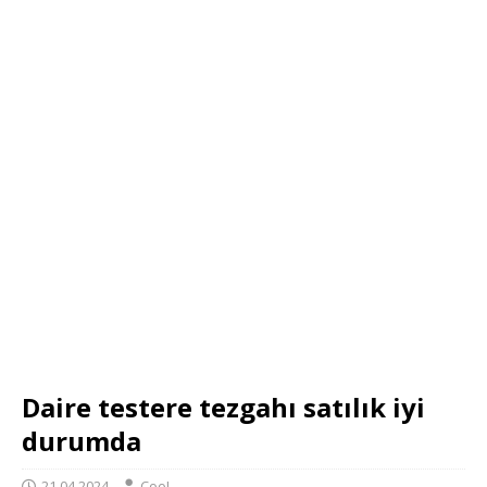
Daire testere tezgahı satılık iyi
durumda
21.04.2024
CooL