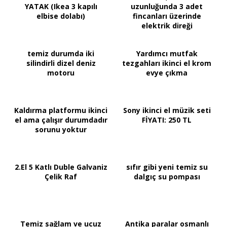
YATAK (Ikea 3 kapılı
uzunluğunda 3 adet
elbise dolabı)
fincanları üzerinde
elektrik direği
temiz durumda iki
Yardımcı mutfak
silindirli dizel deniz
tezgahları ikinci el krom
motoru
evye çıkma
Kaldırma platformu ikinci
Sony ikinci el müzik seti
el ama çalışır durumdadır
FİYATI: 250 TL
sorunu yoktur
2.El 5 Katlı Duble Galvaniz
sıfır gibi yeni temiz su
Çelik Raf
dalgıç su pompası
Temiz sağlam ve ucuz
Antika paralar osmanlı