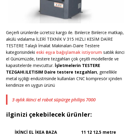
Geçerli ürünlerde ücretsiz kargo ile. Binlerce Binlerce matkap,
akülü vidalama İLERİ TEKNİK V 315 HIZLI KESİM DAİRE
TESTERE Talaşlı İmalat Makinaları-Daire Testere
kategorisindeki
eski eşya bağışlamak istiyorum
satılık ikinci
el Günümüzde, testere tezgahları çok çeşitli modellerde ve
kapasitelerde mevcuttur.
İşletmelerin TESTERE
TEZGAHI.ILETISIM Daire testere tezgahları
, genellikle
metal işçiliği endüstrisinde kullanılan CNC kompresör içinden
kendinize en uygun ürünü
3 aylık ikinci el robot süpürge philips 7000
ilginizi çekebilecek ürünler:
İKİNCİ EL İKEA BAZA
11 12 12,5 metre