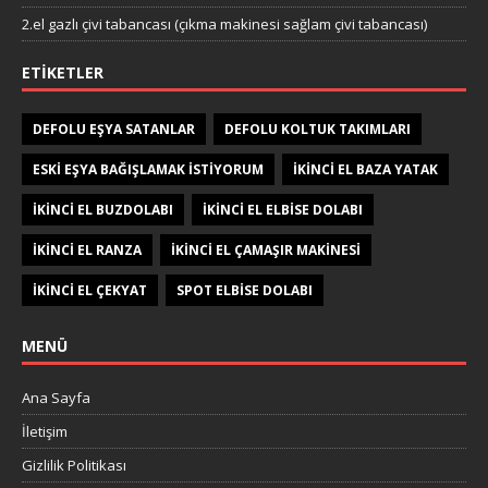
2.el gazlı çivi tabancası (çıkma makinesi sağlam çivi tabancası)
ETIKETLER
DEFOLU EŞYA SATANLAR
DEFOLU KOLTUK TAKIMLARI
ESKI EŞYA BAĞIŞLAMAK ISTIYORUM
IKINCI EL BAZA YATAK
IKINCI EL BUZDOLABI
IKINCI EL ELBISE DOLABI
IKINCI EL RANZA
IKINCI EL ÇAMAŞIR MAKINESI
IKINCI EL ÇEKYAT
SPOT ELBISE DOLABI
MENÜ
Ana Sayfa
İletişim
Gizlilik Politikası