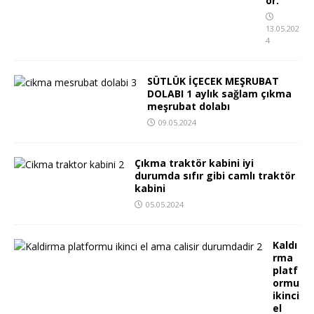
or.
13.05.202
4
SÜTLÜK İÇECEK MEŞRUBAT
DOLABI 1 aylık sağlam çıkma
meşrubat dolabı
09.05.2024
Çıkma traktör kabini iyi
durumda sıfır gibi camlı traktör
kabini
05.05.2024
Kaldı
rma
platf
ormu
ikinci
el