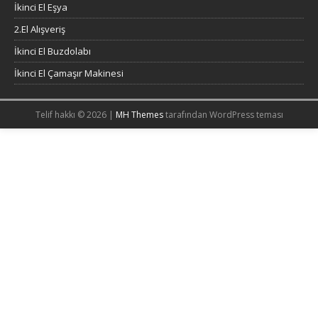
İkinci El Eşya
2.El Alışveriş
İkinci El Buzdolabı
İkinci El Çamaşır Makinesi
Telif hakkı © 2026 |
MH Themes
tarafından WordPress teması