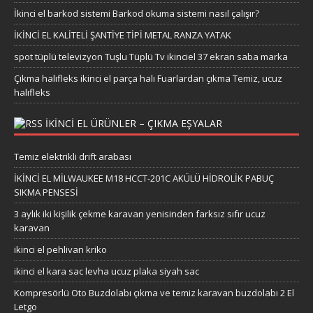
İkinci el barkod sistemi Barkod okuma sistemi nasıl çalışır?
İKİNCİ EL KALİTELİ ŞANTİYE TİPİ METAL RANZA YATAK
spot tüplü televizyon Tuşlu Tüplü Tv ikinciel 37 ekran saba marka
Çıkma halıfleks ikinci el parça halı Fuarlardan çıkma Temiz, ucuz
halıfleks
IKINCI EL ÜRÜNLER – ÇIKMA EŞYALAR
Temiz elektrikli drift arabası
İKİNCİ EL MİLWAUKEE M18 HCCT-201C AKÜLÜ HİDROLİK PABUÇ
SIKMA PENSESİ
3 aylık iki kişilik çekme karavan yenisinden farksız sıfır ucuz
karavan
ikinci el pehlivan kriko
ikinci el kara sac levha ucuz plaka siyah sac
Kompresörlü Oto Buzdolabı çıkma ve temiz karavan buzdolabı 2 El
Letgo