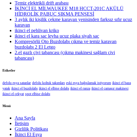
Temiz elektrikli drift arabası
İKİNCİ EL MİLWAUKEE M18 HCCT-201C AKÜLÜ
HİDROLİK PABUÇ SIKMA PENSESİ
3 aylık iki kişilik çekme karavan yenisinden farksız sıfır ucuz
karavan
ikinci el pehlivan kriko
ikinci el kara sac levha ucuz plaka siyah sac
Kompresörlü Oto Buzdolabı çıkma ve temiz karavan
buzdolabı 2 El Letgo
2.el gazlı çivi tabancası (çıkma makinesi sağlam çivi
tabancası)
Etiketler
defolu eşya satanlar
defolu koltuk takımları
eski eşya bağışlamak istiyorum
ikinci el baza
yatak
ikinci el buzdolabı
ikinci el elbise dolabı
ikinci el ranza
ikinci el çamaşır makinesi
ikinci el çekyat
spot elbise dolabı
Menü
Ana Sayfa
İletişim
Gizlilik Politikası
İkinci El Eşya