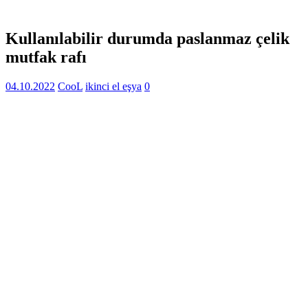
Kullanılabilir durumda paslanmaz çelik
mutfak rafı
04.10.2022
CooL
ikinci el eşya
0