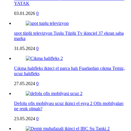
YATAK
03.01.2026
0
spot tüplü televizyon Tuşlu Tüplü Tv ikinciel 37 ekran saba
marka
31.05.2024
0
Çıkma halıfleks ikinci el parça halı Fuarlardan çıkma Temiz,
ucuz halıfleks
27.05.2024
0
Defolu ofis mobilyası ucuz ikinci el eşya 2 Ofis mobilyaları
ne renk olmalı?
23.05.2024
0