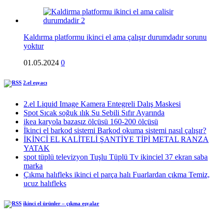
Kaldırma platformu ikinci el ama çalışır durumdadır sorunu
yoktur
01.05.2024
0
2.el eşyacı
2.el Liquid Image Kamera Entegreli Dalış Maskesi
Spot Sıcak soğuk ılık Su Sebili Sıfır Ayarında
ikea karyola bazasız ölçüsü 160-200 ölçüsü
İkinci el barkod sistemi Barkod okuma sistemi nasıl çalışır?
İKİNCİ EL KALİTELİ ŞANTİYE TİPİ METAL RANZA
YATAK
spot tüplü televizyon Tuşlu Tüplü Tv ikinciel 37 ekran saba
marka
Çıkma halıfleks ikinci el parça halı Fuarlardan çıkma Temiz,
ucuz halıfleks
ikinci el ürünler – çıkma eşyalar