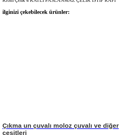
Krom Çelik 4 KATLI PASLANMAZ ÇELİK İSTİF RAFI
ilginizi çekebilecek ürünler:
Çıkma un çuvalı moloz çuvalı ve diğer
çeşitleri