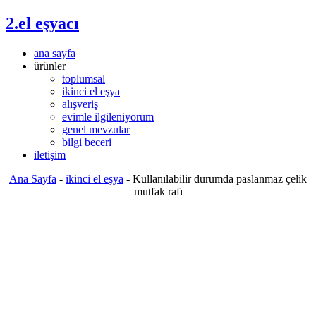
2.el eşyacı
ana sayfa
ürünler
toplumsal
ikinci el eşya
alışveriş
evimle ilgileniyorum
genel mevzular
bilgi beceri
iletişim
Ana Sayfa
-
ikinci el eşya
-
Kullanılabilir durumda paslanmaz çelik
mutfak rafı