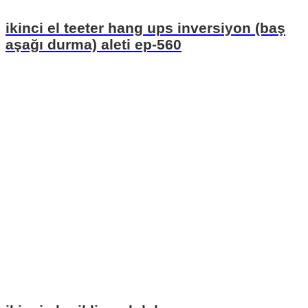
ikinci el teeter hang ups inversiyon (baş
aşağı durma) aleti ep-560