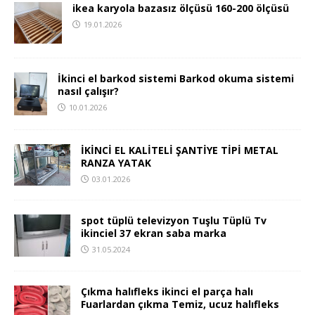
ikea karyola bazasız ölçüsü 160-200 ölçüsü
19.01.2026
İkinci el barkod sistemi Barkod okuma sistemi
nasıl çalışır?
10.01.2026
İKİNCİ EL KALİTELİ ŞANTİYE TİPİ METAL
RANZA YATAK
03.01.2026
spot tüplü televizyon Tuşlu Tüplü Tv
ikinciel 37 ekran saba marka
31.05.2024
Çıkma halıfleks ikinci el parça halı
Fuarlardan çıkma Temiz, ucuz halıfleks