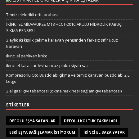
Temiz elektrikli drift arabası
İKİNCİ EL MİLWAUKEE M18 HCCT-201C AKÜLÜ HİDROLİK PABUÇ
SIKMA PENSESİ
3 aylık iki kişilik çekme karavan yenisinden farksız sıfır ucuz
karavan
ikinci el pehlivan kriko
ikinci el kara sac levha ucuz plaka siyah sac
Kompresörlü Oto Buzdolabı çıkma ve temiz karavan buzdolabı 2 El
Letgo
2.el gazlı çivi tabancası (çıkma makinesi sağlam çivi tabancası)
ETIKETLER
DEFOLU EŞYA SATANLAR
DEFOLU KOLTUK TAKIMLARI
ESKI EŞYA BAĞIŞLAMAK ISTIYORUM
IKINCI EL BAZA YATAK