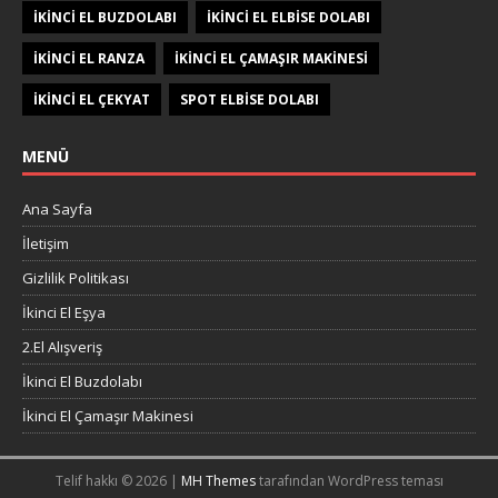
IKINCI EL BUZDOLABI
IKINCI EL ELBISE DOLABI
IKINCI EL RANZA
IKINCI EL ÇAMAŞIR MAKINESI
IKINCI EL ÇEKYAT
SPOT ELBISE DOLABI
MENÜ
Ana Sayfa
İletişim
Gizlilik Politikası
İkinci El Eşya
2.El Alışveriş
İkinci El Buzdolabı
İkinci El Çamaşır Makinesi
Telif hakkı © 2026 |
MH Themes
tarafından WordPress teması