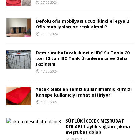
27.05.2024
Defolu ofis mobilyası ucuz ikinci el eşya 2
Ofis mobilyaları ne renk olmalı?
23.05.2024
Demir muhafazalı ikinci el IBC Su Tankı 20
ton 10 ton IBC Tank Ürünlerimizi ve Daha
Fazlasını
17.05.2024
Yatak olabilen temiz kullanılmamış kırmızı
kanepe kullanıcıyı rahat ettiriyor.
13.05.2024
SÜTLÜK İÇECEK MEŞRUBAT
DOLABI 1 aylık sağlam çıkma
meşrubat dolabı
09.05.2024