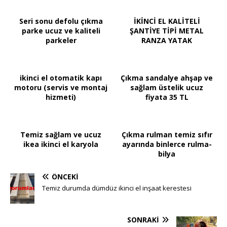
Seri sonu defolu çıkma
İKİNCİ EL KALİTELİ
parke ucuz ve kaliteli
ŞANTİYE TİPİ METAL
parkeler
RANZA YATAK
ikinci el otomatik kapı
Çıkma sandalye ahşap ve
motoru (servis ve montaj
sağlam üstelik ucuz
hizmeti)
fiyata 35 TL
Temiz sağlam ve ucuz
Çıkma rulman temiz sıfır
ikea ikinci el karyola
ayarında binlerce rulma-
bilya
ÖNCEKI
Temiz durumda dümdüz ikinci el inşaat kerestesi
SONRAKI