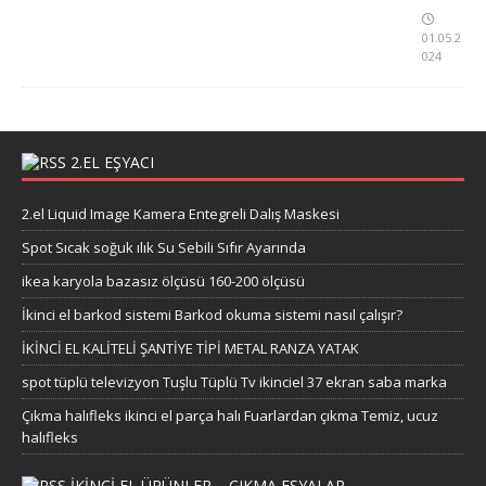
01.05.2
024
2.EL EŞYACI
2.el Liquid Image Kamera Entegreli Dalış Maskesi
Spot Sıcak soğuk ılık Su Sebili Sıfır Ayarında
ikea karyola bazasız ölçüsü 160-200 ölçüsü
İkinci el barkod sistemi Barkod okuma sistemi nasıl çalışır?
İKİNCİ EL KALİTELİ ŞANTİYE TİPİ METAL RANZA YATAK
spot tüplü televizyon Tuşlu Tüplü Tv ikinciel 37 ekran saba marka
Çıkma halıfleks ikinci el parça halı Fuarlardan çıkma Temiz, ucuz
halıfleks
IKINCI EL ÜRÜNLER – ÇIKMA EŞYALAR