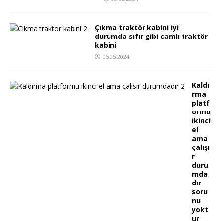
Çıkma traktör kabini iyi
durumda sıfır gibi camlı traktör
kabini
05.05.2024
Kaldı
rma
platf
ormu
ikinci
el
ama
çalışı
r
duru
mda
dır
soru
nu
yokt
ur