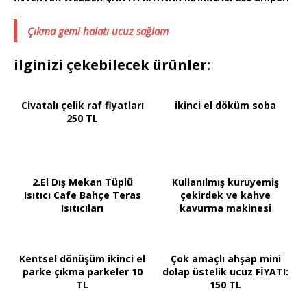
Çıkma gemi halatı ucuz sağlam
ilginizi çekebilecek ürünler:
Civatalı çelik raf fiyatları
ikinci el döküm soba
250 TL
2.El Dış Mekan Tüplü
Kullanılmış kuruyemiş
Isıtıcı Cafe Bahçe Teras
çekirdek ve kahve
Isıtıcıları
kavurma makinesi
Kentsel dönüşüm ikinci el
Çok amaçlı ahşap mini
parke çıkma parkeler 10
dolap üstelik ucuz FİYATI:
TL
150 TL